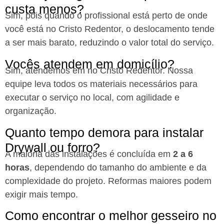
custa menos?​
Sim, pois quando o profissional está perto de onde
você está
no Cristo Redentor,
o deslocamento tende
a ser mais barato, reduzindo o valor total do serviço.
Vocês atendem em domicílio?​
Sim, atendemos em no Cristo Redentor
. Nossa
equipe leva todos os materiais necessários para
executar o serviço no local, com agilidade e
organização.
Quanto tempo demora para instalar
Drywall ou forro?
A maioria das instalações é concluída em
2 a 6
horas
, dependendo do tamanho do ambiente e da
complexidade do projeto. Reformas maiores podem
exigir mais tempo.
Como encontrar o melhor gesseiro no