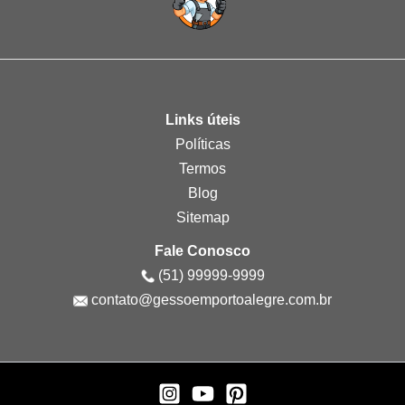
Links úteis
Políticas
Termos
Blog
Sitemap
Fale Conosco
(51) 99999-9999
contato@gessoemportoalegre.com.br