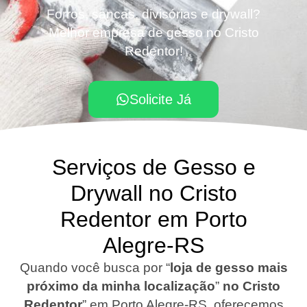
Forros, sancas, divisórias e drywall?
Melhor empresa de gesso no Cristo
Redentor!
Solicite Já
Serviços de Gesso e
Drywall no Cristo
Redentor em Porto
Alegre-RS
Quando você busca por “
loja de gesso mais
próximo da minha localização
”
no Cristo
Redentor
”
em Porto Alegre-RS
,
oferecemos