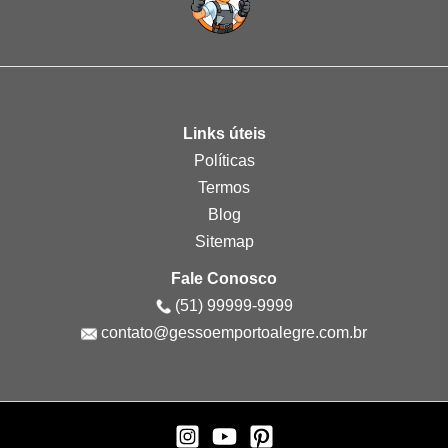
Links úteis
Políticas
Termos
Blog
Sitemap
Fale Conosco
(51) 99999-9999
contato@gessoemportoalegre.com.br