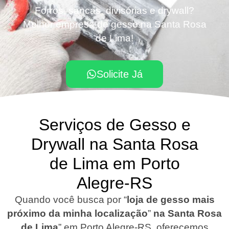
Forros, sancas, divisórias e drywall?
Melhor empresa de gesso na Santa Rosa
de Lima!
Solicite Já
Serviços de Gesso e
Drywall na Santa Rosa
de Lima em Porto
Alegre-RS
Quando você busca por “
loja de gesso mais
próximo da minha localização
”
na Santa Rosa
de Lima
”
em Porto Alegre-RS
,
oferecemos